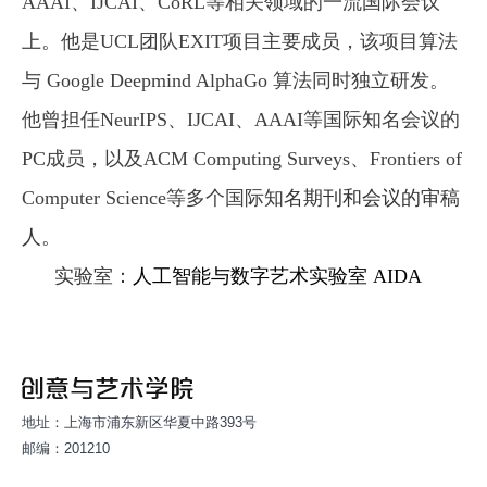
AAAI
、
IJCAI
、
CoRL
等相关领域的一流国际会议
上。他是
UCL
团队
EXIT
项目主要成员，该项目算法
与
Google Deepmind AlphaGo
算法同时独立研发。
他曾担任
NeurIPS
、
IJCAI
、
AAAI
等国际知名会议的
PC
成员，以及
ACM Computing Surveys
、
Frontiers of
Computer Science
等多个国际知
名期刊和会议的审稿
人。
实验室：
人工智能与数字艺术实验室 AIDA
地址：上海市浦东新区华夏中路393号
邮编：201210